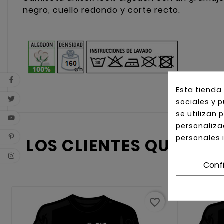
negro, cuello redondo y corte recto.
Esta tienda
sociales y p
se utilizan
personaliza
personales 
LOS CLIENTES QUE AD
Conf
favorite_border