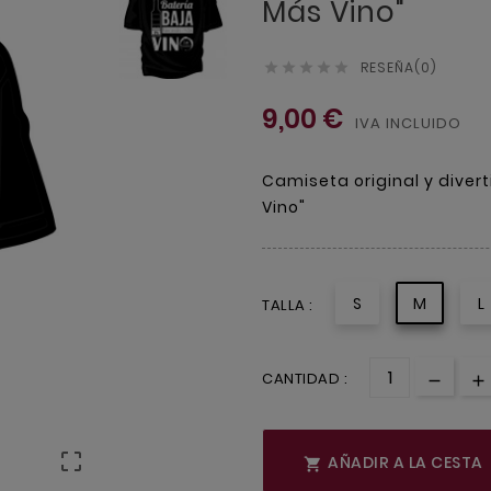
Más Vino"
RESEÑA(0)





9,00 €
IVA INCLUIDO
Camiseta original y divert
Vino"
S
M
L
TALLA :
CANTIDAD :

AÑADIR A LA CESTA
