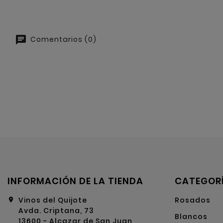
Comentarios (0)
INFORMACIÓN DE LA TIENDA
CATEGOR
Vinos del Quijote
Rosados
location_on
Avda. Criptana, 73
Blancos
13600 - Alcazar de San Juan