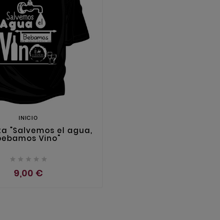
INICIO
a "Salvemos el agua,
bebamos Vino"





9,00 €