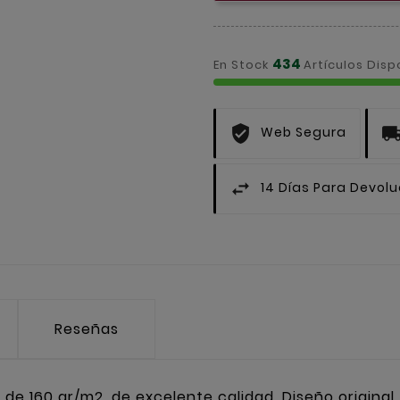
434
En Stock
Artículos Disp
Web Segura
14 Días Para Devol
Reseñas
e 160 gr/m2. de excelente calidad. Diseño original,