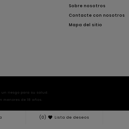
Sobre nosotros
Contacte con nosotros
Mapa del sitio
un riesgo para su salud.
on menores de 18 años.
(0)
a
Lista de deseos
