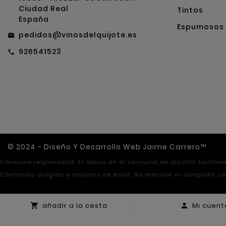
Ciudad Real
Tintos
España
Espumosos
pedidos@vinosdelquijote.es
email
926541523
call
© 2024 - Diseño Y Desarrollo Web Jaime Carrero™
Consumo responsable. El abuso en el consumo de alcohol conlleva 
Contenido dirigido a mayores de edad. No reenviar ni compartir c
añadir a la cesta
Mi cuent

