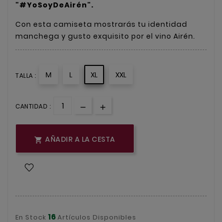
"#YoSoyDeAirén".
Con esta camiseta mostrarás tu identidad
manchega y gusto exquisito por el vino Airén.
M
L
XL
XXL
TALLA :
CANTIDAD :
AÑADIR A LA CESTA

16
En Stock
Artículos Disponibles