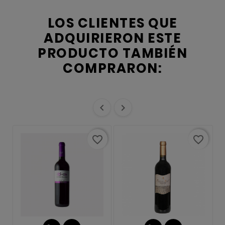
LOS CLIENTES QUE
ADQUIRIERON ESTE
PRODUCTO TAMBIÉN
COMPRARON:


favorite_border
favorite_border