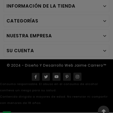
INFORMACIÓN DE LA TIENDA

CATEGORÍAS

NUESTRA EMPRESA

SU CUENTA

© 2024 - Diseño Y Desarrollo Web Jaime Carrero™
Consumo responsable. El abuso en el consumo de alcohol
conlleva un riesgo para su salud.
Contenido dirigido a mayores de edad. No reenviar ni compartir
con menores de 18 años.