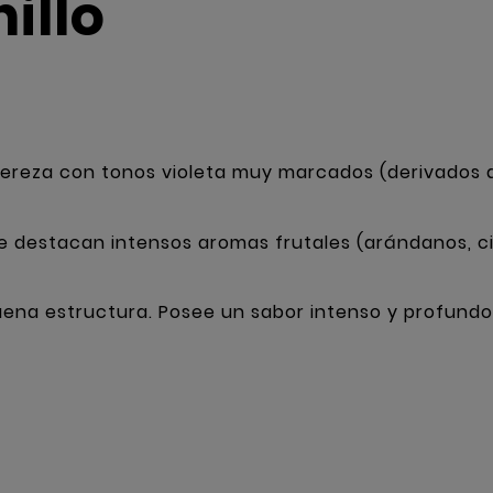
illo
o cereza con tonos violeta muy marcados (derivados d
e destacan intensos aromas frutales (arándanos, cir
na estructura. Posee un sabor intenso y profundo 