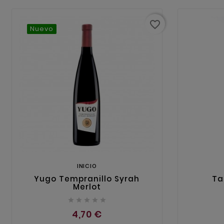
favorite_border
Nuevo
INICIO
Yugo Tempranillo Syrah
Ta
Merlot





4,70 €