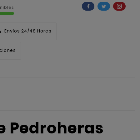
nibles
Envíos 24/48 Horas
uciones
e Pedroheras