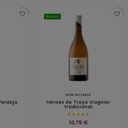
favorite_border
favorite_border
Nuevo
DON OCTAVIO
Verdejo
Héroes de Troya Viognier
tradicional





10,75 €