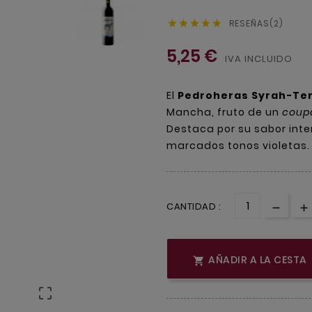
RESEÑAS(2)





5,25 €
IVA INCLUIDO
El
Pedroheras Syrah-Tem
Mancha, fruto de un
coup
Destaca por su sabor inten
marcados tonos violetas.
CANTIDAD :
AÑADIR A LA CESTA

