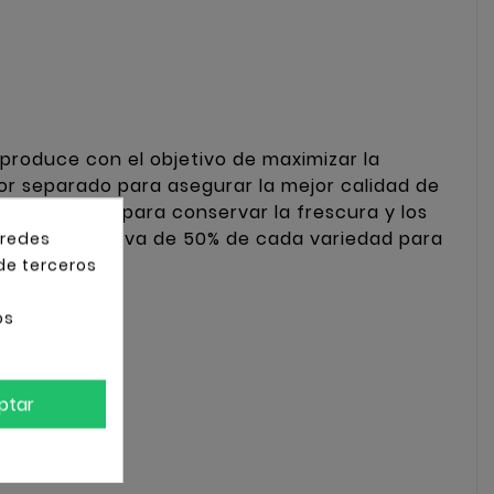
produce con el objetivo de maximizar la
por separado para asegurar la mejor calidad de
temperatura para conservar la frescura y los
mezcla equitativa de
50%
de cada variedad para
 redes
 de terceros
os
ptar
ontundentes: