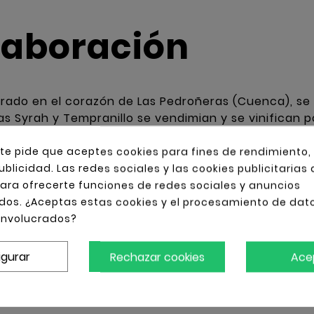
laboración
rado en el corazón de Las Pedroñeras (Cuenca), se 
as Syrah y Tempranillo se vendimian y se vinifican 
n en depósitos de acero inoxidable con control de 
joven. Una vez concluido el proceso, se realiza la 
 te pide que aceptes cookies para fines de rendimiento,
otente y sin crianza en madera.
ublicidad. Las redes sociales y las cookies publicitarias
 para ofrecerte funciones de redes sociales y anuncios
dos. ¿Aceptas estas cookies y el procesamiento de dat
ecomendado
involucrados?
igurar
Rechazar cookies
Ace
 frutal, es un tinto ideal para acompañar platos c