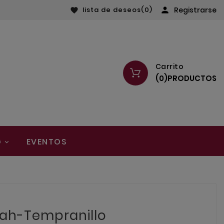
lista de deseos
(0)

Registrarse

Carrito
(
0
)
PRODUCTOS
G
EVENTOS
rah-Tempranillo