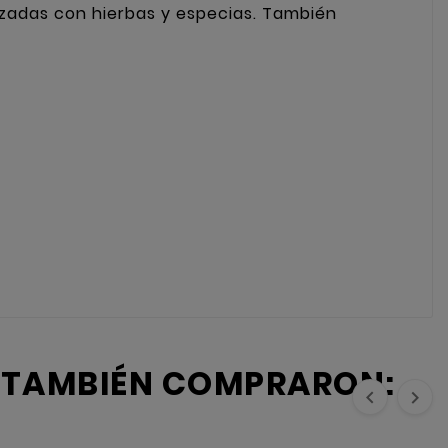
atizadas con hierbas y especias. También
O TAMBIÉN COMPRARON:

