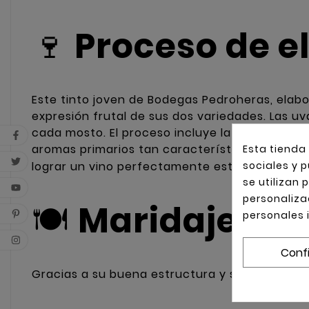
🍷
Proceso de e
Este tinto joven de Bodegas Pedroheras, elabo
expresión frutal de sus dos variedades. Las uv
cada mosto. El proceso incluye la fermentació
aromas primarios tan característicos del vino 
Esta tienda
lograr un vino perfectamente estructurado, p
sociales y p
se utilizan
personaliza
🍽
Maridaje r
personales 
Conf
Gracias a su buena estructura y su intensidad