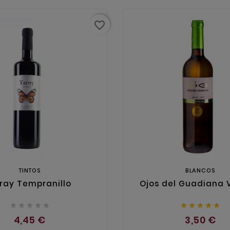
favorite_border
TINTOS
BLANCOS
ray Tempranillo
Ojos del Guadiana 










4,45 €
3,50 €