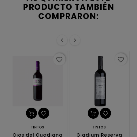
PRODUCTO TAMBIÉN
COMPRARON:


favorite_border
favorite_border
TINTOS
TINTOS
Ojos del Guadiana
Gladium Reserva