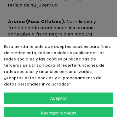
reflejo de su juventud.
Aroma (Fase Olfativa):
Nariz limpia y
franca donde predominan los aromas
varietales a fruta negra bien madura
(moras) y sutiles toques de violeta.
Esta tienda te pide que aceptes cookies para fines
de rendimiento, redes sociales y publicidad. Las
Sabor / Boca (Fase Gustativa):
En boca el
redes sociales y las cookies publicitarias de
vino entra potente y bien estructurado. Se
terceros se utilizan para ofrecerte funciones de
siente sedoso, bien pulido y sabroso,
redes sociales y anuncios personalizados.
dejando un final largo y persistente que lo
¿Aceptas estas cookies y el procesamiento de
hace muy agradable.
datos personales involucrados?
Aceptar
Variedad:
100%
Syrah (Shiraz).
Rechazar cookies
Grado alcohólico:
13%
-
13
,
5%
vol.