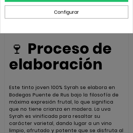
Configurar
Reconocimiento:
Premio Gran Selección
2024 - Selección Plata.
🍷
Proceso de
elaboración
Este tinto joven
100%
Syrah se elabora en
Bodegas Puente de Rus bajo la filosofía de
máxima expresión frutal, lo que significa
que no tiene crianza en madera. La uva
Syrah es vinificada para resaltar su
carácter varietal, dando lugar a un vino
limpio, afrutado y potente que se disfruta al