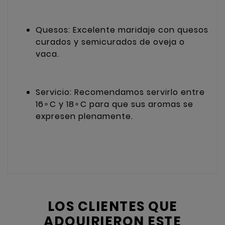
Quesos: Excelente maridaje con quesos
curados y semicurados de oveja o
vaca.
Servicio: Recomendamos servirlo entre
1
6
∘
C
y
1
8
∘
C
para que sus aromas se
expresen plenamente.
LOS CLIENTES QUE
ADQUIRIERON ESTE